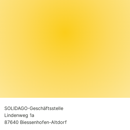
SOLIDAGO-Geschäftsstelle
Lindenweg 1a
87640 Biessenhofen-Altdorf