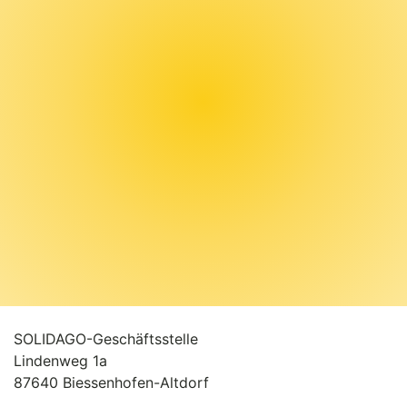
SOLIDAGO-Geschäftsstelle
Lindenweg 1a
87640 Biessenhofen-Altdorf